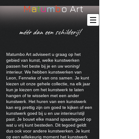
M
a
t
u
m
b
o Art
méér dan een schilderij!
Matumbo Art adviseert u graag op het
gebied van kunst, welke kunstwerken
passen het beste bij je en uw woning/
interieur. We hebben kunstwerken van
Leon, Fenneke of van ons samen. Je kunt
kiezen uit onze gehele collectie, na elk jaar
kun je kiezen om het kunstwerk te laten
hangen of te wisselen met een ander
kunstwerk. Het huren van een kunstwerk
kan erg prettig zijn om goed te kijken of een
kunstwerk goed bij u en uw interieur/stijl
past. Je bouwt elke maand spaartegoed op
wat u vrij kunt besteden. Dit tegoed geldt
dus ook voor andere kunstwerken. Je kunt
op een willekeurig moment het kunstwerk