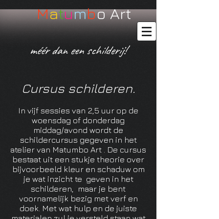
M
a
t
u
m
b
o Art
méér dan een schilderij!
Cursus schilderen.
In vijf sessies van 2,5 uur op de
woensdag of donderdag
middag/
avond
wordt de
schildercursus gegeven in het
atelier van Matumbo Art
. De cursus
bestaat uit een stukje theorie over
bijvoorbeeld kleur en schaduw
om
je wat inzicht te geven in het
schilderen, maar je bent
voornamelijk bezig met verf en
doek.
Met wat hulp en de juiste
materialen zul je versteld staan wat